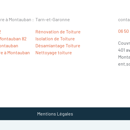
re à Montauban :
Tarn-et-Garonne
conta
06 50 
2
Rénovation de Toiture
 Montauban 82
Isolation de Toiture
Couvr
Montauban
Désamiantage Toiture
401 a
re à Montauban
Nettoyage toiture
Mont
ent.s
Mentions Légales