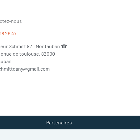
ctez-nous
18 26 47
eur Schmitt 82 : Montauban ☎
venue de toulouse, 82000
auban
chmittdany@gmail.com
Partenaires